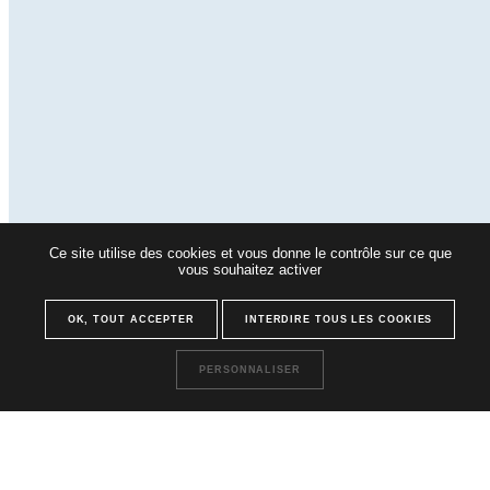
Ce site utilise des cookies et vous donne le contrôle sur ce que
vous souhaitez activer
OK, TOUT ACCEPTER
INTERDIRE TOUS LES COOKIES
PERSONNALISER
UNE MARQUE DU