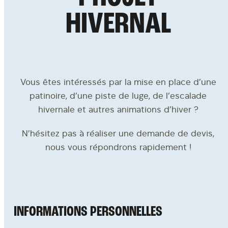
ACCOMPAGNEMENT
H
I
V
E
R
N
A
L
À propos
Vous êtes intéressés par la mise en place d’une
patinoire, d’une piste de luge, de l’escalade
Contact
hivernale et autres animations d’hiver ?
Demande de devis
N’hésitez pas à réaliser une demande de devis,
nous vous répondrons rapidement !
RECRUTEMENT
Notre catalogue
INFORMATIONS PERSONNELLES
La FAQ