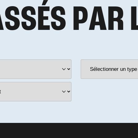
A
S
S
É
S
P
A
R
NEMENT