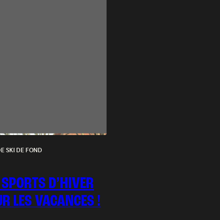
DE SKI DE FOND
 SPORTS D’HIVER
R LES VACANCES !