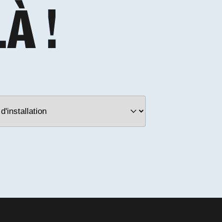
L
À
!
RECRUTEMENT
Notre catalogue
La FAQ