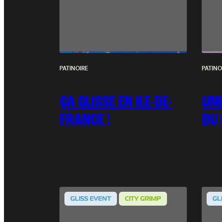
PATINOIRE
PATINO
ÇA GLISSE EN ILE-DE-
UNE
FRANCE !
DU 
GLISS EVENT
CITY GRIMP
GL