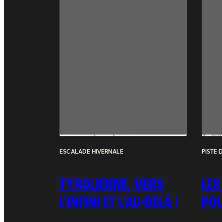
ESCALADE HIVERNALE
PISTE 
TYROLIENNE, VERS
LES
L’INFINI ET L'AU-DELÀ !
POU