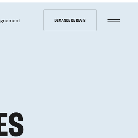
agnement
DEMANDE DE DEVIS
À propos
Contact
Demande de
E
S
devis