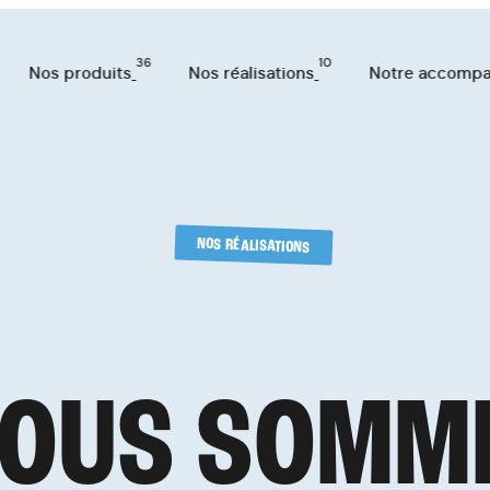
36
10
Nos produits
Nos réalisations
Notre accomp
NOS RÉALISATIONS
TS
36
O
U
S
S
O
M
M
ATIONS
10