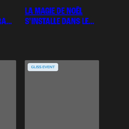
LA MAGIE DE NOËL
RANC
S’INSTALLE DANS LE
NORD !
GLISS EVENT