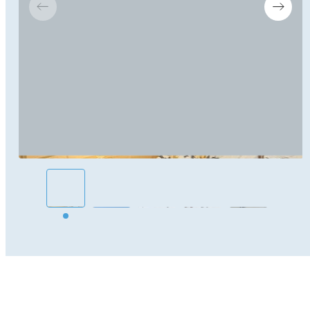
-10% pour deux télécabines
-20% pour trois télécabines
-30% pour quatre télécabines
EN OPTION
Équipement type salon
Luge en bois
Skis vintage
Bâtons vintage
Tapis en fausse fourrure blanche
Guirlande lumineuse
Bâches décor montagne