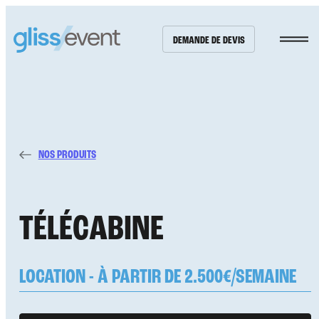
DEMANDE DE DEVIS
NOS PRODUITS
NOS PRODUITS
36
T
É
L
É
C
A
B
I
N
E
NOS RÉALISATIONS
10
LOCATION - À PARTIR DE 2.500€/SEMAINE
NOTRE