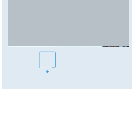
SÉCURITÉ ET ENTRETIEN :
Nos installations sont conformes aux normes et
aux règles de bon montage et disposent d’un
matériel de qualité. Nos équipes sont formées et
expérimentées.
L’entretien se limite à l’application d’huile de glisse
et d’un bref nettoyage si nécessaire.