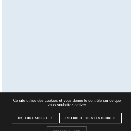
Ce site utilise des cookies et vous donne le contrôle sur ce que
vous souhaitez activer
OK, TOUT ACCEPTER
INTERDIRE TOUS LES COOKIES