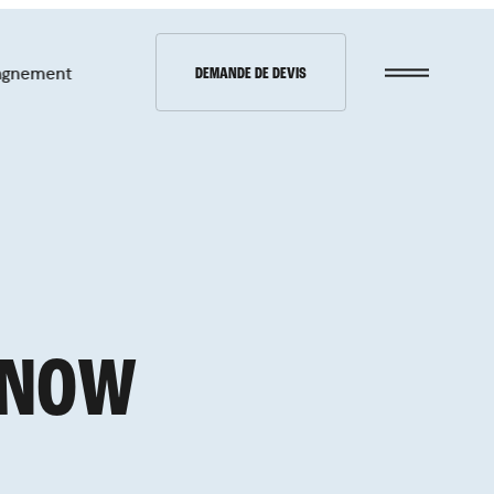
agnement
DEMANDE DE DEVIS
À propos
Contact
N
O
W
Demande de
devis