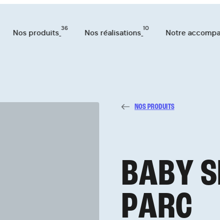
36
10
Nos produits
Nos réalisations
Notre accomp
NOS PRODUITS
TS
36
B
A
B
Y
S
ATIONS
P
A
R
C
10