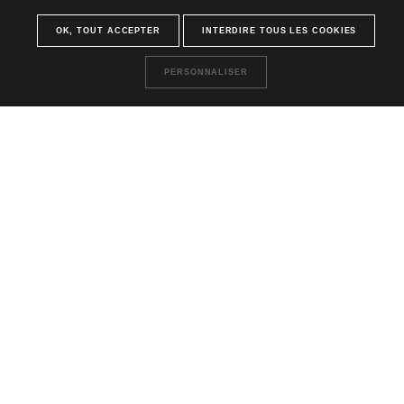
OK, TOUT ACCEPTER
INTERDIRE TOUS LES COOKIES
UNE MARQUE DU
PERSONNALISER
INSCRIVEZ-VOUS À LA NEWSLETTER
POUR NE RIEN LOUPER DE NOTRE
ACTUALITÉ !