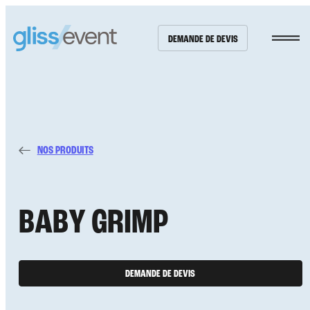
DEMANDE DE DEVIS
NOS PRODUITS
NOS PRODUITS
36
B
A
B
Y
G
R
I
M
P
NOS RÉALISATIONS
10
DEMANDE DE DEVIS
NOTRE