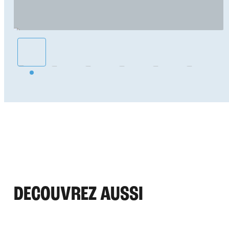
SÉCURITÉ ET ENTRETIEN :
Nos installations sont conformes aux normes et
aux règles de bon montage et disposent d’un
matériel de qualité. Nos équipes sont formées et
expérimentées.
L’entretien se limite à l’application d’huile de glisse
et d’un bref nettoyage si nécessaire.
DECOUVREZ AUSSI