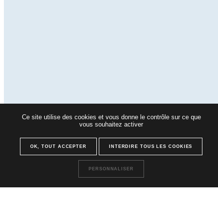
Ce site utilise des cookies et vous donne le contrôle sur ce que
vous souhaitez activer
OK, TOUT ACCEPTER
INTERDIRE TOUS LES COOKIES
PERSONNALISER
UNE MARQUE DU