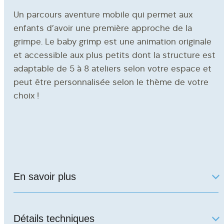
ACCOMPAGNEMENT
Un parcours aventure mobile qui permet aux
enfants d’avoir une première approche de la
grimpe. Le baby grimp est une animation originale
et accessible aux plus petits dont la structure est
adaptable de 5 à 8 ateliers selon votre espace et
À propos
peut être personnalisée selon le thème de votre
Contact
choix !
Demande de devis
RECRUTEMENT
En savoir plus
Notre catalogue
LE BABY GRIMP EN 5 ATELIERS COMPREND :
La FAQ
Poteaux ossature bois pin traité autoclave
Détails techniques